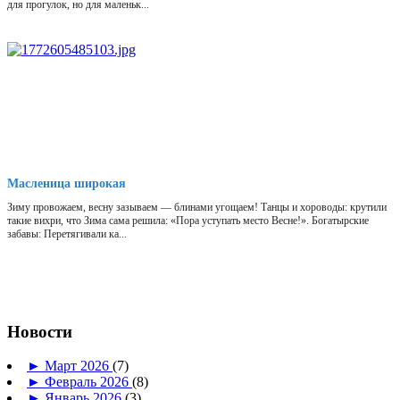
для прогулок, но для маленьк...
Масленица широкая
Зиму провожаем, весну зазываем — блинами угощаем! Танцы и хороводы: крутили
такие вихри, что Зима сама решила: «Пора уступать место Весне!». Богатырские
забавы: Перетягивали ка...
Новости
►
Март 2026
(7)
►
Февраль 2026
(8)
►
Январь 2026
(3)