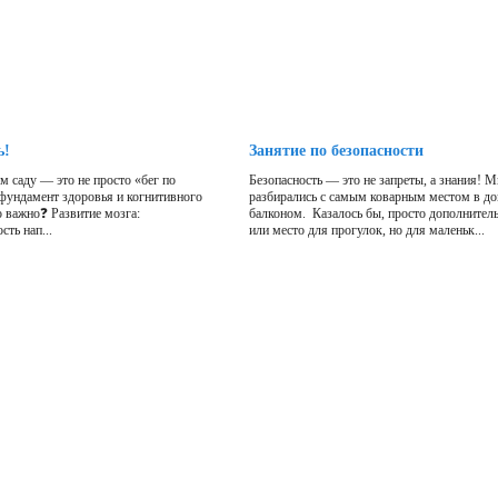
ь!
Занятие по безопасности
м саду — это не просто «бег по
Безопасность — это не запреты, а знания! 
 фундамент здоровья и когнитивного
разбирались с самым коварным местом в д
о важно❓ Развитие мозга:
балконом. Казалось бы, просто дополнител
сть нап...
или место для прогулок, но для маленьк...