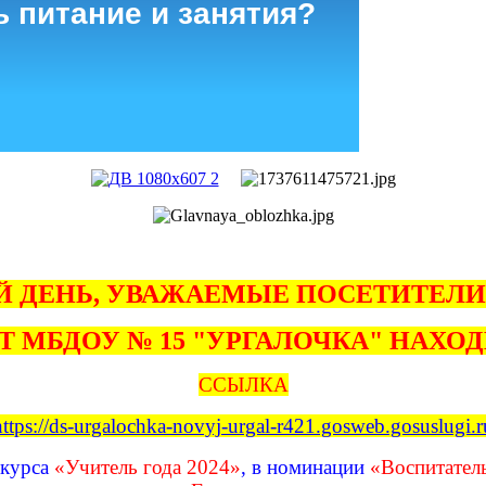
ь питание и занятия?
 ДЕНЬ, УВАЖАЕМЫЕ ПОСЕТИТЕЛИ
Т МБДОУ № 15 "УРГАЛОЧКА" НАХОД
ССЫЛКА
https://ds-urgalochka-novyj-urgal-r421.gosweb.gosuslugi.r
нкурса
«Учитель года 2024»
, в номинации
«Воспитатель