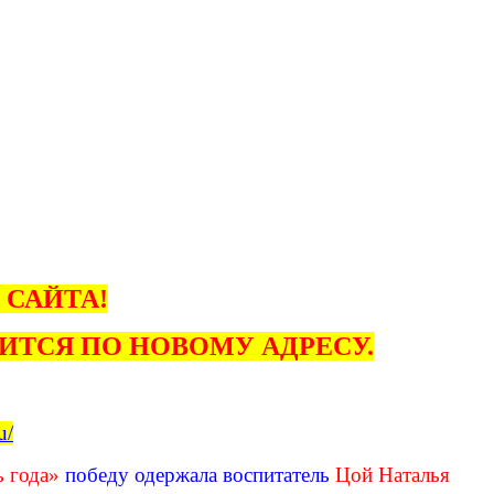
 САЙТА!
ИТСЯ ПО НОВОМУ АДРЕСУ.
u/
 года»
победу одержала
воспитатель
Цой Наталья