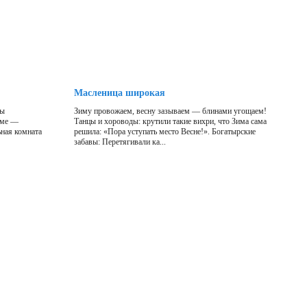
Масленица широкая
Мы
Зиму провожаем, весну зазываем — блинами угощаем!
оме —
Танцы и хороводы: крутили такие вихри, что Зима сама
ьная комната
решила: «Пора уступать место Весне!». Богатырские
забавы: Перетягивали ка...